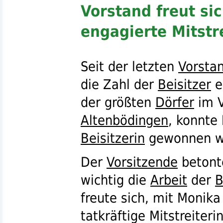
Vorstand freut si
engagierte Mitstr
Seit der letzten
Vorsta
die Zahl der
Beisitzer
e
der größten
Dörfer
im 
Altenbödingen
, konnte
Beisitzerin
gewonnen w
Der
Vorsitzende
betont
wichtig die
Arbeit
der
B
freute sich, mit Monika
tatkräftige Mitstreiter