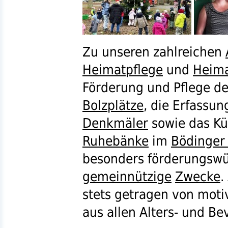
Zu unseren zahlreichen
Heimatpflege
und
Heim
Förderung und Pflege de
Bolzplätze
, die Erfassun
Denkmäler
sowie das K
Ruhebänke
im
Bödinger
besonders förderungswü
gemeinnützige
Zwecke
.
stets getragen von moti
aus allen Alters- und B