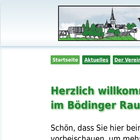
Startseite
Aktuelles
Der Verei
Herzlich willko
im Bödinger Ra
Schön, dass Sie hier be
vorbeischauen, um meh