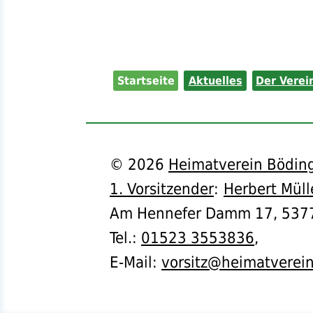
Startseite
Aktuelles
Der Verei
©
2026
Heimatverein Böding
1. Vorsitzender
:
Herbert Müll
Am Hennefer Damm 17,
537
Tel.
:
01523 3553836
,
E-Mail:
vorsitz@heimatverei