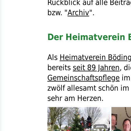
Rückblick auf alle Beitr
bzw.
"
Archiv
".
Der Heimatverein B
Als
Heimatverein Bödin
bereits
seit 89 Jahren
, d
Gemeinschaftspflege
i
zwölf allesamt schön i
sehr am Herzen.