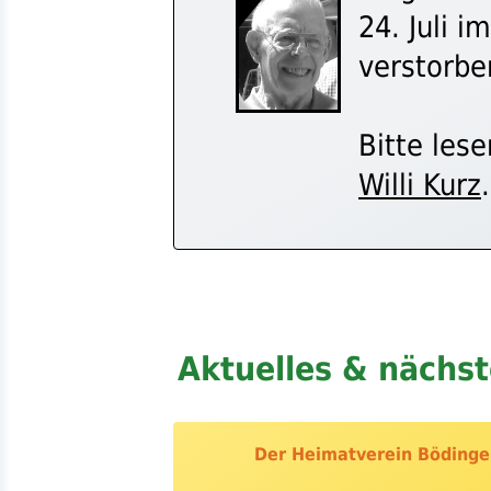
24. Juli i
verstorben
Bitte les
Willi Kurz
.
Aktuelles & nächs
Der Heimatverein Böding