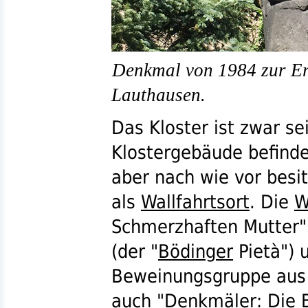
Denkmal von 1984 zur Er
Lauthausen.
Das Kloster ist zwar s
Klostergebäude befinden
aber nach wie vor besi
als
Wallfahrtsort
. Die
W
Schmerzhaften Mutter"
(der "
Bödinger
Pietà") 
Beweinungsgruppe aus 
auch "
Denkmäler: Die B