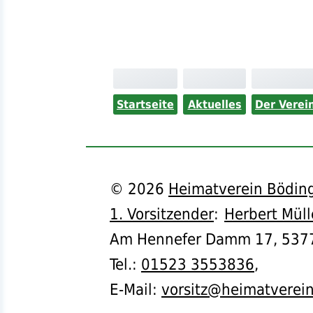
Startseite
Aktuelles
Der Verei
©
2026
Heimatverein Böding
1. Vorsitzender
:
Herbert Müll
Am Hennefer Damm 17,
537
Tel.
:
01523 3553836
,
E-Mail:
vorsitz@heimatverei