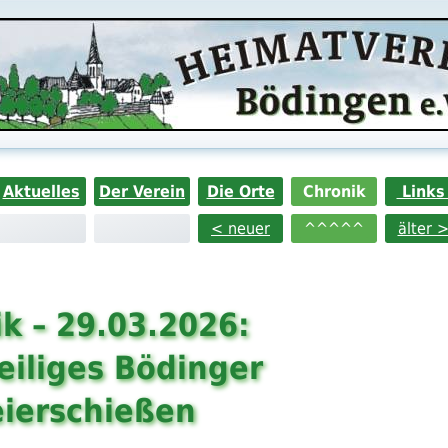
Aktuelles
Der Verein
Die Orte
Chronik
Link
< neuer
^^^^^
älter 
k – 29.03.2026:
eiliges Bödinger
eierschießen