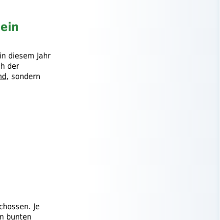
 ein
in diesem Jahr
ch der
nd
, sondern
chossen. Je
n bunten