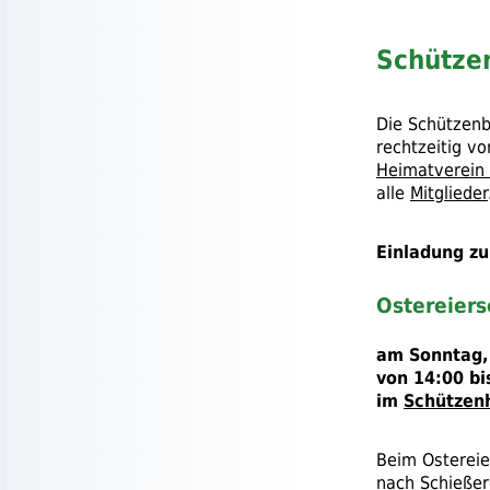
Schützen
Die Schützen
rechtzeitig vo
Heimatverein
alle
Mitglieder
Einladung zu
Ostereier
am Sonntag,
von 14:00 bi
im
Schützen
Beim Ostereie
nach Schießer