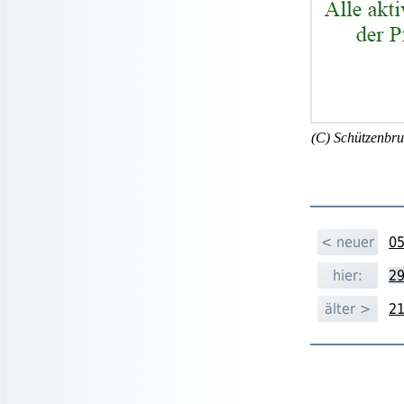
(C) Schützenbru
< neuer
05
hier:
29
älter >
21