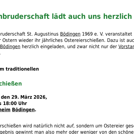
bruderschaft lädt auch uns herzlich
bruderschaft
St.
Augustinus
Bödingen
1969
e. V.
veranstaltet 
r Ostern wieder ihr jährliches Ostereierschießen. Dazu ist au
 Bödingen
herzlich eingeladen, und zwar nicht nur der
Vorsta
.
m traditionellen
schießen
 den 29. März 2026,
s 18:00 Uhr
heim
Bödingen
.
rschießen wird natürlich nicht
auf
, sondern
um
Ostereier ges
gebnis gewinnt man also mehr oder weniger von den schöne