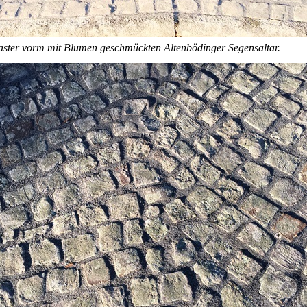
laster vorm mit Blumen geschmückten Altenbödinger Segensaltar.