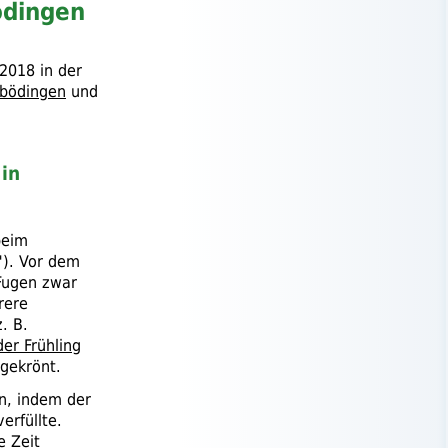
ödingen
 2018 in der
nbödingen
und
in
beim
"). Vor dem
 Fugen zwar
rere
z. B.
der Frühling
gekrönt.
n, indem der
rfüllte.
e Zeit