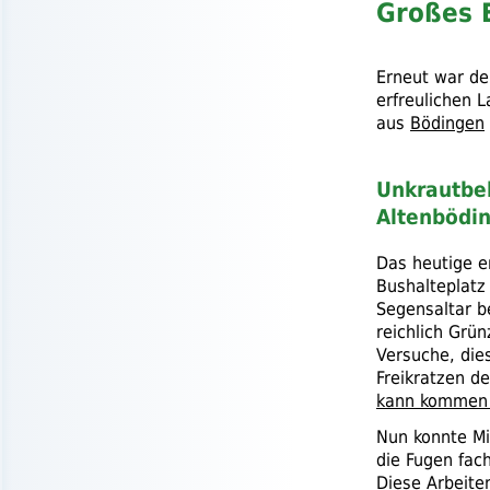
Großes 
Erneut war d
erfreulichen
aus
Bödingen
Unkrautbe
Altenbödi
Das heutige e
Bushalteplatz
Segensaltar be
reichlich Grü
Versuche, die
Freikratzen d
kann kommen
Nun konnte M
die Fugen fac
Diese Arbeite