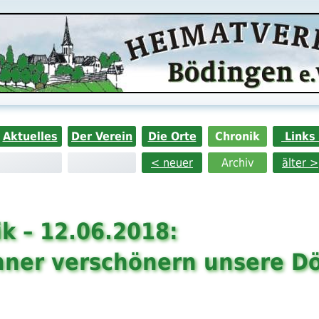
Aktuelles
Der Verein
Die Orte
Chronik
Links
< neuer
Archiv
älter >
k – 12.06.2018:
ner verschönern unsere Dö