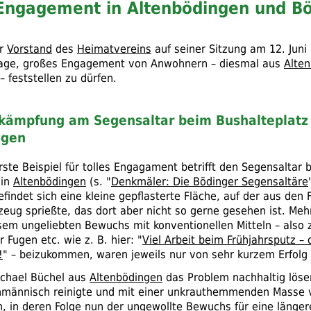
Engagement in Altenbödingen und B
er
Vorstand
des
Heimatvereins
auf seiner Sitzung am 12. Juni
 Lage, großes Engagement von Anwohnern – diesmal aus
Alte
– feststellen zu dürfen.
kämpfung am Segensaltar beim Bushalteplatz 
ngen
rste Beispiel für tolles Engagament betrifft den Segensaltar 
 in
Altenbödingen
(
s.
"
Denkmäler: Die Bödinger Segensaltäre
findet sich eine kleine gepflasterte Fläche, auf der aus den
nzeug sprießte, das dort aber nicht so gerne gesehen ist. Meh
sem ungeliebten Bewuchs mit konventionellen Mitteln – also
er Fugen
etc.
wie
z. B.
hier: "
Viel Arbeit beim Frühjahrsputz – 
!
" – beizukommen, waren jeweils nur von sehr kurzem Erfolg 
ichael Büchel aus
Altenbödingen
das Problem nachhaltig löse
hmännisch reinigte und mit einer unkrauthemmenden Masse ve
n, in deren Folge nun der ungewollte Bewuchs für eine länger