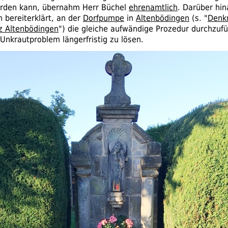
rden kann, übernahm Herr Büchel
ehrenamtlich
. Darüber hin
 bereiterklärt, an der
Dorfpumpe
in
Altenbödingen
(
s.
"
Denk
z Altenbödingen
") die gleiche aufwändige Prozedur durchzuf
Unkrautproblem längerfristig zu lösen.