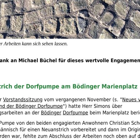
r Arbeiten kann sich sehen lassen.
ank an Michael Büchel für dieses wertvolle Engagemen
trich der Dorfpumpe am Bödinger Marienplatz
er
Vorstandssitzung
vom vergangenen November (
s.
"
Neues 
und der Bödinger Dorfpumpe
") hatte Herr Simons über
gsarbeiten an der
Bödinger
Dorfpumpe
beim Marienplatz beri
umpe von den beiden engagierten Anwohnern Christian Scho
nnisch für einen Neuanstrich vorbereitet und dann im Origi
rden war, fehlte zum Abschluss der Arbeiten noch oben auf 