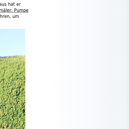
aus hat er
mäler: Pumpe
ühren, um