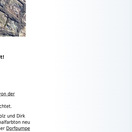
t!
von der
chtet.
lz und Dirk
nalfarbton neu
der
Dorfpumpe