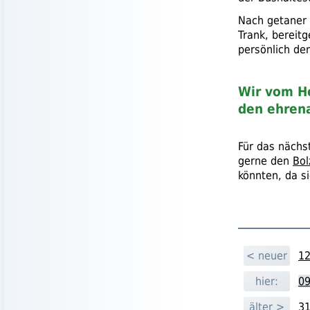
Nach getaner 
Trank, bereitg
persönlich de
Wir vom He
den ehrena
Für das nächs
gerne den
Bol
könnten, da s
< neuer
12
hier:
09
älter >
31