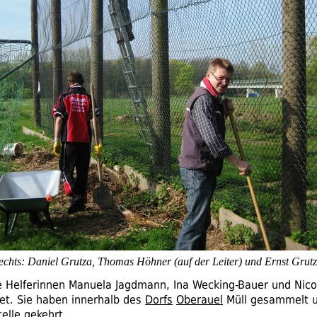
rechts: Daniel Grutza, Thomas Höhner (auf der Leiter) und Ernst Grutz
ie Helferinnen Manuela Jagdmann, Ina Wecking-Bauer und Nico
det. Sie haben innerhalb des
Dorfs
Oberauel
Müll gesammelt u
elle gekehrt.