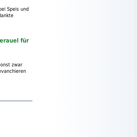
bei Speis und
dankte
erauel für
sonst zwar
evanchieren