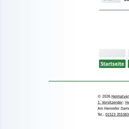
Startseite
©
2026
Heimatvere
1. Vorsitzender
:
He
Am Hennefer Dam
Tel.
:
01523 355383