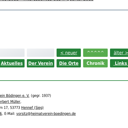
< neuer
^^^^^
älter 
Aktuelles
Der Verein
Die Orte
Chronik
Link
in Bödingen e. V.
(
gegr.
1937)
rbert Müller
,
m 17,
53773
Hennef (Sieg)
6
,
E-Mail:
vorsitz@heimatverein-boedingen.de