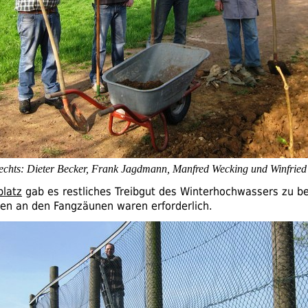
rechts: Dieter Becker, Frank Jagdmann, Manfred Wecking und Winfried
platz
gab es restliches Treibgut des Winterhochwassers zu be
ten an den Fangzäunen waren erforderlich.