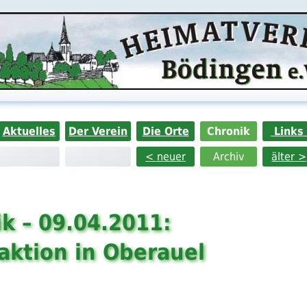
Aktuelles
Der Verein
Die Orte
Chronik
Links
< neuer
Archiv
älter >
k – 09.04.2011:
aktion in Oberauel