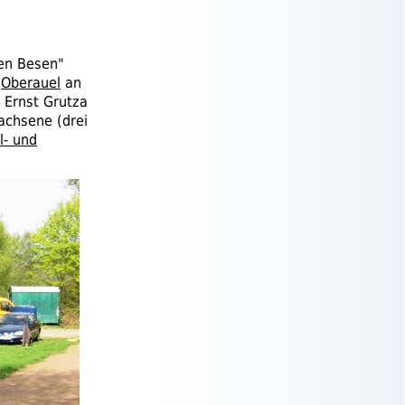
en Besen"
s
Oberauel
an
d Ernst Grutza
achsene (drei
l- und