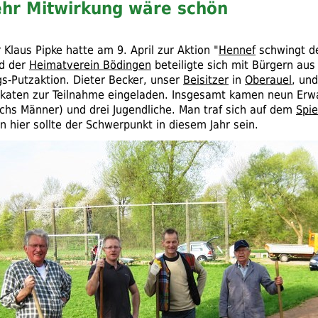
hr Mitwirkung wäre schön
Klaus Pipke hatte am 9. April zur Aktion "
Hennef
schwingt d
nd der
Heimatverein Bödingen
beteiligte sich mit Bürgern au
gs-Putzaktion. Dieter Becker, unser
Beisitzer
in
Oberauel
, un
akaten zur Teilnahme eingeladen. Insgesamt kamen neun Erw
chs Männer) und drei Jugendliche. Man traf sich auf dem
Spie
n hier sollte der Schwerpunkt in diesem Jahr sein.