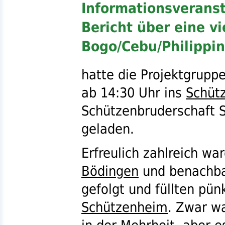
Informationsveranst
Bericht über eine v
Bogo/Cebu/Philippi
hatte die Projektgrupp
ab 14:30 Uhr ins
Schüt
Schützenbruderschaft
S
geladen.
Erfreulich zahlreich w
Bödingen
und benachba
gefolgt und füllten pün
Schützenheim
. Zwar wa