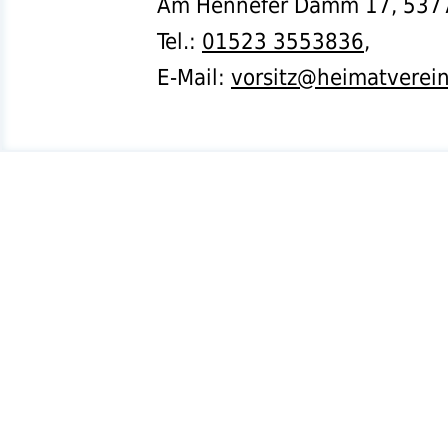
Am Hennefer Damm 17,
537
Tel.
:
01523 3553836
,
E-Mail:
vorsitz@heimatverei