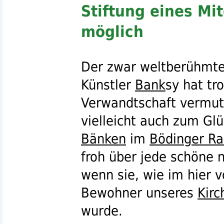
Stiftung eines Mi
möglich
Der zwar weltberühmte
Künstler
Bank
sy hat tr
Verwandtschaft vermutl
vielleicht auch zum Glü
Bänken
im
Bödinger R
froh über jede schöne
wenn sie, wie im hier v
Bewohner unseres
Kirc
wurde.