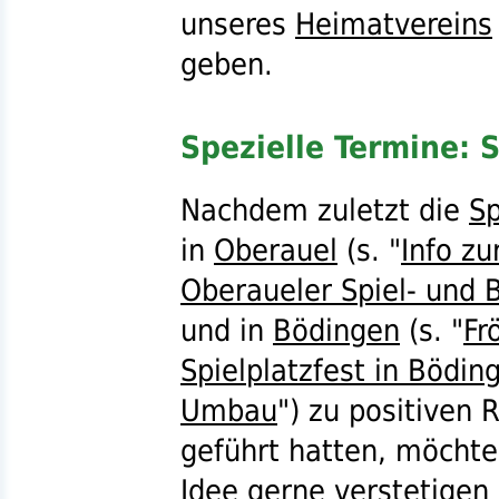
unseres
Heimatvereins
geben.
Spezielle Termine: S
Nachdem zuletzt die
Sp
in
Oberauel
(
s.
"
Info zu
Oberaueler Spiel- und 
und in
Bödingen
(
s.
"
Fr
Spielplatzfest in Bödin
Umbau
") zu positiven 
geführt hatten, möchte
Idee gerne verstetigen