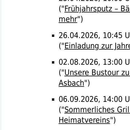
("
Frühjahrsputz – B
mehr
")
26.04.2026, 10:45 
("
Einladung zur Ja
02.08.2026, 13:00 U
("
Unsere Bustour z
Asbach
")
06.09.2026, 14:00 U
("
Sommerliches Grill
Heimatvereins
")