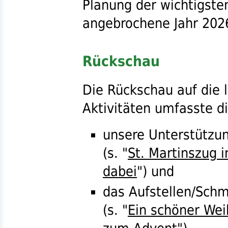
Planung der wichtigste
angebrochene Jahr 202
Rückschau
Die Rückschau auf die 
Aktivitäten umfasste d
unsere Unterstützu
(
s.
"
St. Martinszug 
dabei
") und
das Aufstellen/Sch
(
s.
"
Ein schöner We