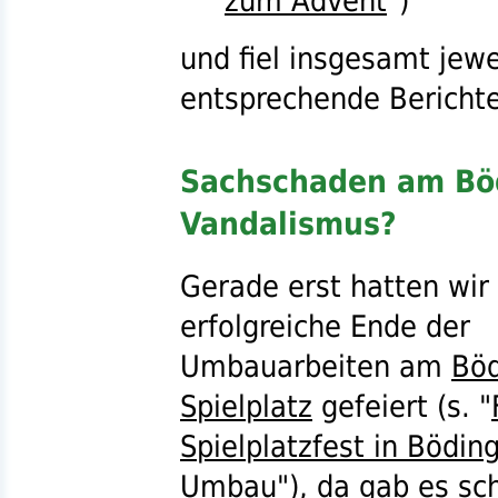
zum Advent
")
und fiel insgesamt jewe
entsprechende Berichte
Sachschaden am Böd
Vandalismus?
Gerade erst hatten wir
erfolgreiche Ende der
Umbauarbeiten am
Böd
Spielplatz
gefeiert (
s.
"
Spielplatzfest in Bödin
Umbau
"), da gab es s