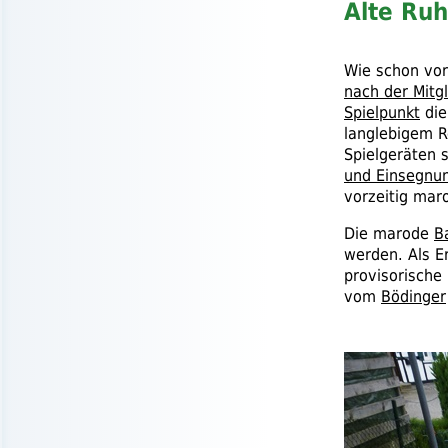
Alte Ru
Wie schon vor
nach der Mit
Spielpunkt
die
langlebigem R
Spielgeräten s
und Einsegnun
vorzeitig mar
Die marode
B
werden. Als E
provisorische 
vom
Bödinger