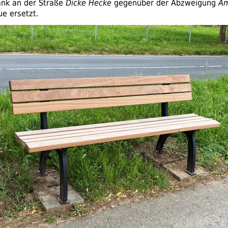
ank an der Straße
Dicke Hecke
gegenüber der Abzweigung
Am
ue ersetzt.