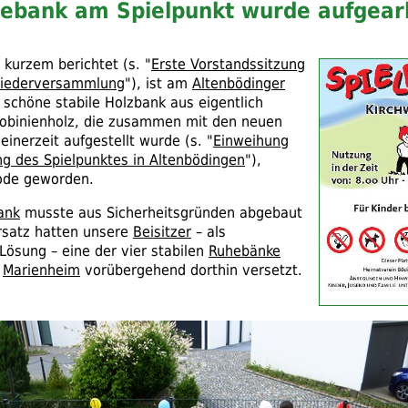
hebank am Spielpunkt wurde aufgear
 kurzem berichtet (
s.
"
Erste Vorstandssitzung
gliederversammlung
"), ist am
Altenbödinger
 schöne stabile Holzbank aus eigentlich
obinienholz, die zusammen mit den neuen
einerzeit aufgestellt wurde (
s.
"
Einweihung
g des Spielpunktes in Altenbödingen
"),
ode geworden.
ank
musste aus Sicherheitsgründen abgebaut
rsatz hatten unsere
Beisitzer
– als
Lösung – eine der vier stabilen
Ruhebänke
Marienheim
vorübergehend dorthin versetzt.