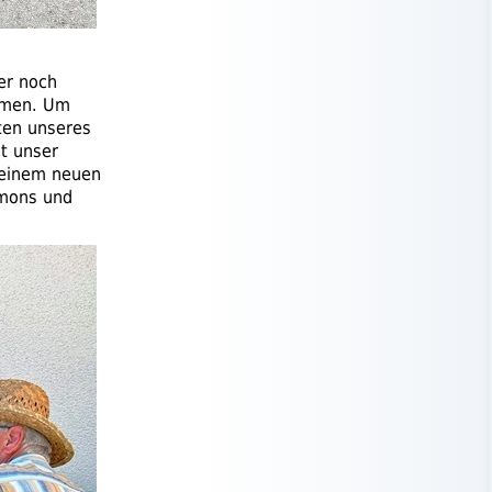
er noch
ehmen. Um
ten unseres
t unser
t einem neuen
imons und