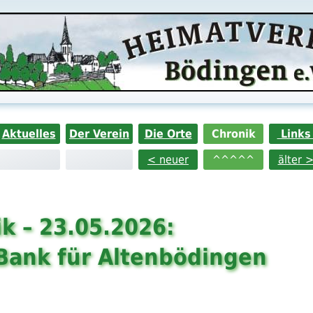
Aktuelles
Der Verein
Die Orte
Chronik
Link
< neuer
^^^^^
älter 
k – 23.05.2026:
Bank für Altenbödingen