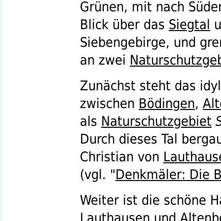
Grünen, mit nach Süd
Blick über das
Siegtal
u
Siebengebirge, und gre
an zwei
Naturschutzge
Zunächst steht das idyl
zwischen
Bödingen
,
Al
als
Naturschutzgebiet
Durch dieses Tal bergau
Christian von
Lauthaus
(
vgl.
"
Denkmäler: Die B
Weiter ist die schöne 
Lauthausen
und
Altenb