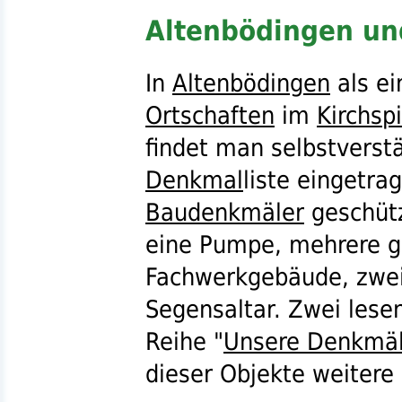
Altenbödingen un
In
Altenbödingen
als ei
Ortschaften
im
Kirchsp
findet man selbstverstä
Denkmal
liste eingetra
Baudenkmäler
geschütz
eine Pumpe, mehrere g
Fachwerkgebäude, zwei
Segensaltar. Zwei lese
Reihe "
Unsere Denkmäl
dieser Objekte weitere