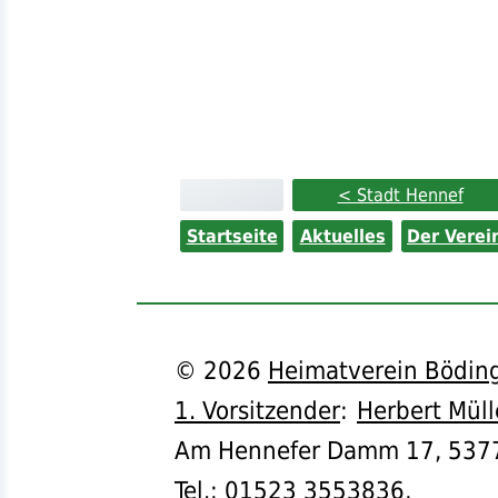
< Stadt Hennef
Startseite
Aktuelles
Der Verei
©
2026
Heimatverein Böding
1. Vorsitzender
:
Herbert Müll
Am Hennefer Damm 17,
537
Tel.
:
01523 3553836
,