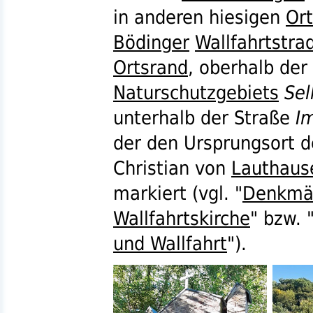
in anderen hiesigen
Or
Bödinger
Wallfahrtstrad
Ortsrand
, oberhalb der
Naturschutzgebiets
Sel
unterhalb der Straße
I
der den Ursprungsort 
Christian von
Lauthaus
markiert (
vgl.
"
Denkmäl
Wallfahrtskirche
"
bzw.
und Wallfahrt
").