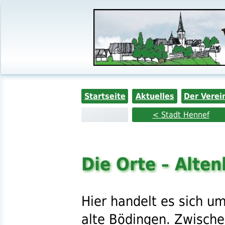
Startseite
Aktuelles
Der Verei
< Stadt Hennef
Die Orte – Alte
Hier handelt es sich u
alte Bödingen
. Zwische