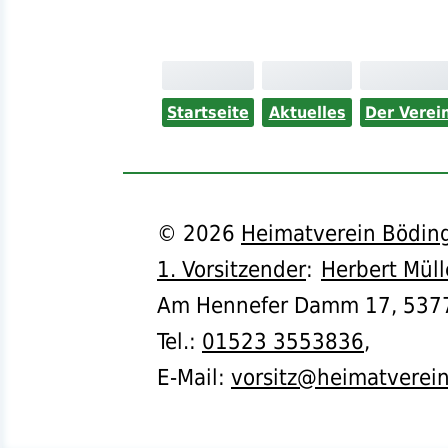
Startseite
Aktuelles
Der Verei
©
2026
Heimatverein Böding
1. Vorsitzender
:
Herbert Müll
Am Hennefer Damm 17,
537
Tel.
:
01523 3553836
,
E-Mail:
vorsitz@heimatverei