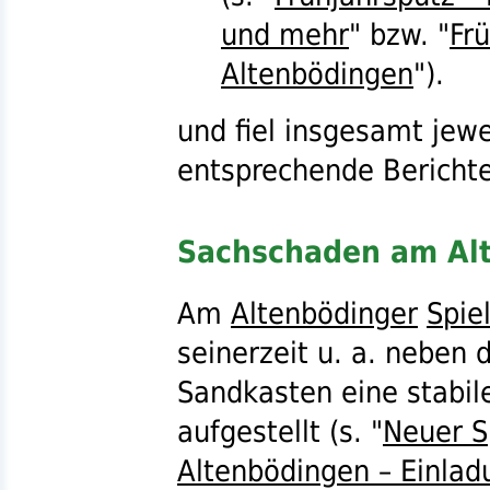
und mehr
"
bzw.
"
Fr
Altenbödingen
").
und fiel insgesamt jewe
entsprechende Bericht
Sachschaden am Alt
Am
Altenbödinger
Spie
seinerzeit
u. a.
neben d
Sandkasten eine stabil
aufgestellt (
s.
"
Neuer Sp
Altenbödingen – Einlad