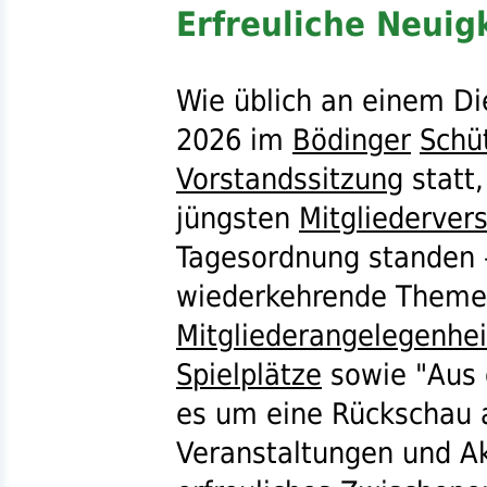
Erfreuliche Neuig
Wie üblich an einem D
2026 im
Bödinger
Schü
Vorstandssitzung
statt,
jüngsten
Mitgliederve
Tagesordnung standen 
wiederkehrende Them
Mitgliederangelegenhe
Spielplätze
sowie "Aus
es um eine Rückschau a
Veranstaltungen und Ak