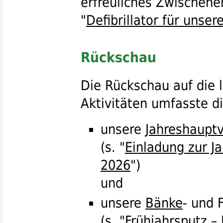
erfreuliches Zwischene
"
Defibrillator für unse
Rückschau
Die Rückschau auf die 
Aktivitäten umfasste d
unsere
Jahreshaupt
(
s.
"
Einladung zur 
2026
")
und
unsere
Bänke
- und 
(
s.
"
Frühjahrsputz –