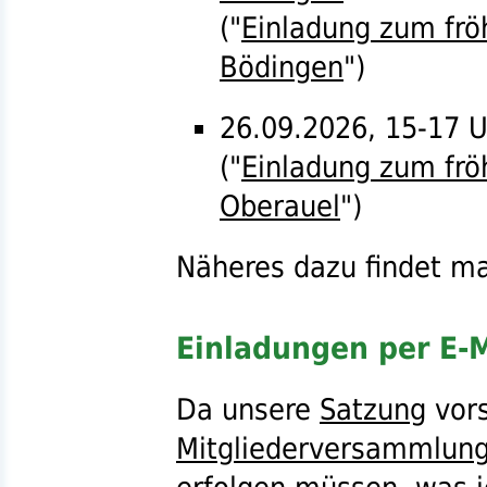
("
Einladung zum fröh
Bödingen
")
26.09.2026, 15-17 
("
Einladung zum fröh
Oberauel
")
Näheres dazu findet ma
Einladungen per E-M
Da unsere
Satzung
vors
Mitgliederversammlun