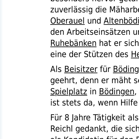
zuverlässig die Mäharb
Oberauel
und
Altenböd
den Arbeitseinsätzen u
Ruhebänken
hat er sich
eine der Stützen des
H
Als
Beisitzer
für
Bödin
geehrt, denn er mäht se
Spielplatz
in
Bödingen
,
ist stets da, wenn Hilf
Für 8 Jahre Tätigkeit al
Reichl gedankt, die sic