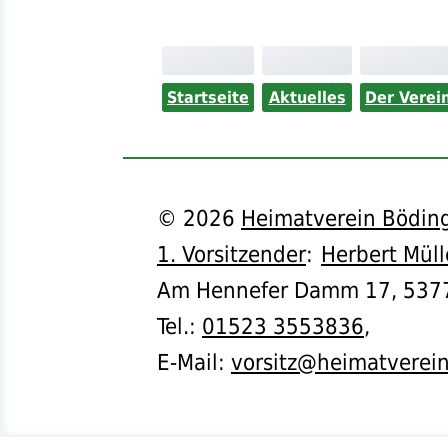
Startseite
Aktuelles
Der Verei
©
2026
Heimatverein Böding
1. Vorsitzender
:
Herbert Müll
Am Hennefer Damm 17,
537
Tel.
:
01523 3553836
,
E-Mail:
vorsitz@heimatverei