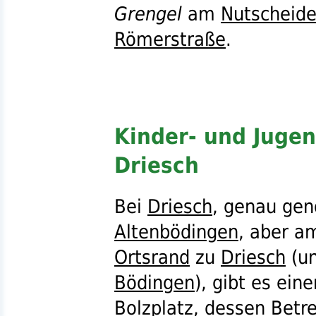
Grengel
am
Nutscheide
Römerstraße
.
Kinder- und Jugen
Driesch
Bei
Driesch
, genau ge
Altenbödingen
, aber a
Ortsrand
zu
Driesch
(un
Bödingen
), gibt es ein
Bolzplatz
, dessen Betr