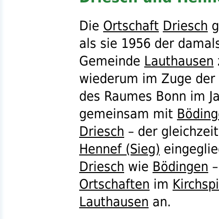
Die
Ortschaft
Driesch
g
als sie 1956 der damal
Gemeinde
Lauthausen
wiederum im Zuge der
des Raumes Bonn im Ja
gemeinsam mit
Böding
Driesch
– der gleichzei
Hennef (Sieg)
eingeglie
Driesch
wie
Bödingen
–
Ortschaften
im
Kirchsp
Lauthausen
an.