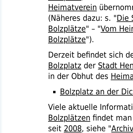
Heimatverein
übernom
(Näheres dazu:
s.
"
Die 
Bolzplätze
" – "
Vom Heim
Bolzplätze
").
Derzeit befindet sich 
Bolzplatz
der
Stadt He
in der Obhut des
Heima
Bolzplatz an der Di
Viele aktuelle Informa
Bolzplätzen
findet man 
seit
2008
, siehe "
Archi