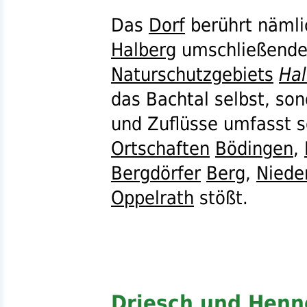
Das
Dorf
berührt nämli
Halberg
umschließenden,
Naturschutzgebiets
Hal
das Bachtal selbst, son
und Zuflüsse umfasst 
Ortschaften
Bödingen
,
Bergdörfer
Berg
,
Niede
Oppelrath
stößt.
Driesch und Henn