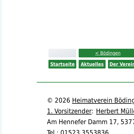
< Bödingen
Startseite
Aktuelles
Der Verei
©
2026
Heimatverein Böding
1. Vorsitzender
:
Herbert Müll
Am Hennefer Damm 17,
537
Tel.
:
01523 3553836
,